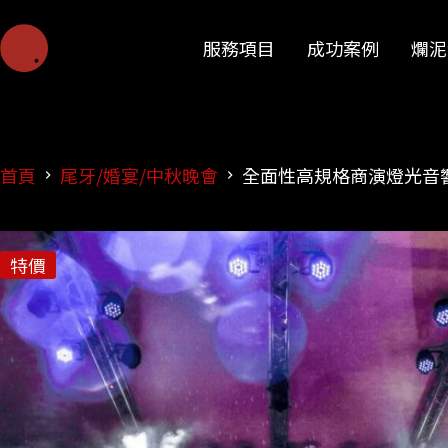
服務項目
成功案例
爛泥
首頁
尾牙/婚宴/中秋晚會
全面性高規格商演燈光音
特價