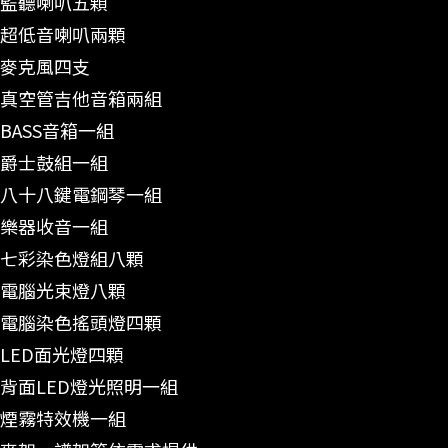
監聽喇叭五顆
超低音喇叭兩顆
麥克風四支
真空管吉他音箱兩組
BASS音箱一組
爵士鼓組一組
八十八鍵電鋼琴一組
樂器收音一組
七彩染色燈組八顆
電腦光束燈八顆
電腦染色搖頭燈四顆
LED面光燈四顆
背面LED燈光照明一組
煙霧特效機一組