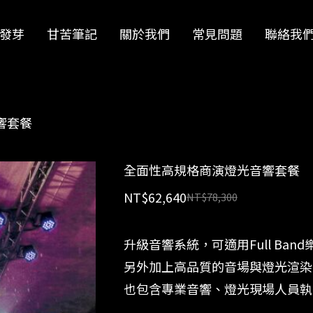
發芽
甘苦筆記
關於我們
常見問題
聯絡我
響套餐
全面性高規格商演燈光音響套餐
NT$
62,640
NT$
78,300
升級音響系統，可適用Full Ba
另外加上高品質的音場與燈光渲染
也包含專業音響、燈光現場人員執