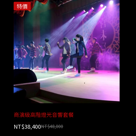
特價
商演級高階燈光音響套餐
NT$
38,400
NT$
48,000