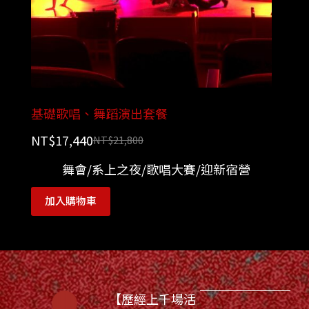
基礎歌唱、舞蹈演出套餐
NT$
17,440
NT$
21,800
舞會/系上之夜/歌唱大賽/迎新宿營
加入購物車
【歷經上千場活