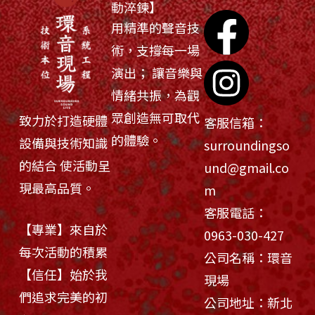
動淬鍊】
用精準的聲音技
術，支撐每一場
演出； 讓音樂與
情緒共振，為觀
眾創造無可取代
致力於打造硬體
客服信箱：
的體驗。
設備與技術知識
surroundingso
的結合 使活動呈
und@gmail.co
現最高品質。
m
客服電話：
【專業】來自於
0963-030-427
每次活動的積累
公司名稱：環音
【信任】始於我
現場
們追求完美的初
公司地址：新北