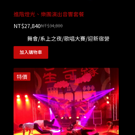
進階燈光、樂團演出音響套餐
NT$
27,840
NT$
34,800
舞會/系上之夜/歌唱大賽/迎新宿營
加入購物車
特價