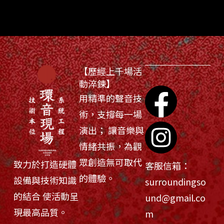
【歷經上千場活
動淬鍊】
用精準的聲音技
術，支撐每一場
演出； 讓音樂與
情緒共振，為觀
眾創造無可取代
致力於打造硬體
客服信箱：
的體驗。
設備與技術知識
surroundingso
的結合 使活動呈
und@gmail.co
現最高品質。
m