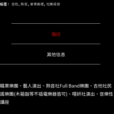
标签：
吉他
,
熱音
,
畢業典禮
,
社團成發
描述
其他信息
職業樂團、藝人演出、熱音社Full Band樂團、吉他社民
謠樂團(木箱鼓等不插電樂器皆可)、嘻研社演出、音樂性
講座