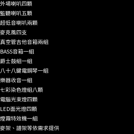
外場喇叭四顆
監聽喇叭五顆
超低音喇叭兩顆
麥克風四支
真空管吉他音箱兩組
BASS音箱一組
爵士鼓組一組
八十八鍵電鋼琴一組
樂器收音一組
七彩染色燈組八顆
電腦光束燈四顆
LED面光燈四顆
煙霧特效機一組
麥架、譜架等依需求提供