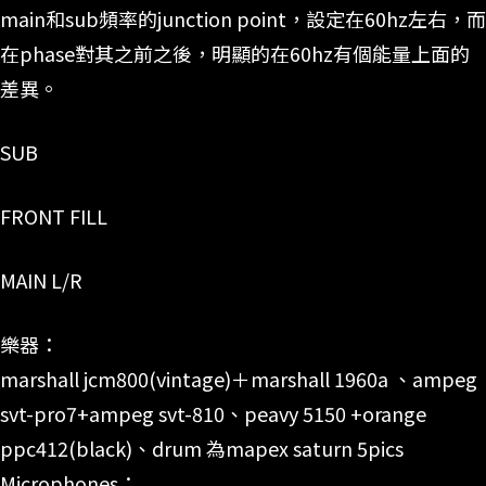
main和sub頻率的junction point，設定在60hz左右，而
在phase對其之前之後，明顯的在60hz有個能量上面的
差異。
SUB
FRONT FILL
MAIN L/R
樂器：
marshall jcm800(vintage)＋marshall 1960a 、ampeg
svt-pro7+ampeg svt-810、peavy 5150 +orange
ppc412(black)、drum 為mapex saturn 5pics
Microphones：