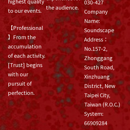
highest quality
030-427
the audience.
to our events.
Company
Name:
【Professional
Soundscape
】From the
Address：
accumulation
No.157-2,
of each activity.
Zhonggang
[Trust] begins
South Road,
with our
Xinzhuang
pursuit of
District, New
perfection.
Taipei City,
Taiwan (R.O.C.)
System:
66909284