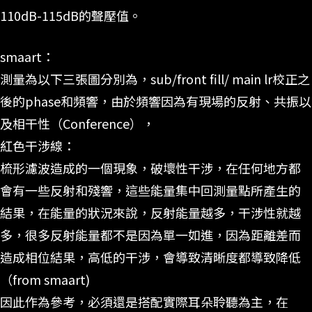
110dB-115dB的聲壓值。
smaart：
測量為以下三張圖分別為，sub/front fill/ main lr校正之
後的phase和頻響，由於頻響因為有現場的反射、共振以
及相干性（Conference），
紅色干涉線：
梳形濾波造成的一個現象，破壞性干涉，在任何地方都
會有一些反射和殘響，這些能量集中回測量點所產生的
結果，在能量的狀況來說，反射能量越多，干涉性就越
多，很多反射能量都不是因為單一如進，因為距離差而
造成相位結果，高低的干涉，會導致清晰度都導致降低
（from smaart)
因此作為參考，必須還是搭配實際耳朵聆聽為主，在