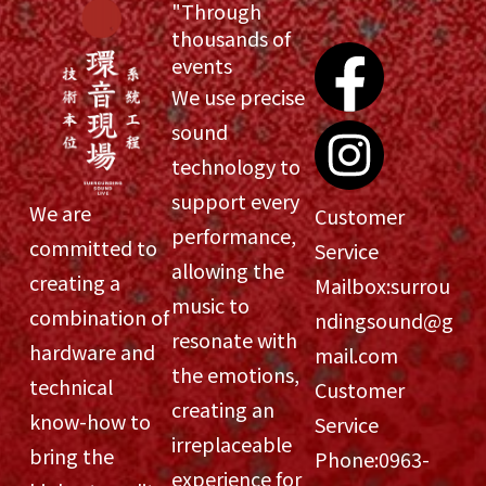
"Through
thousands of
events
We use precise
sound
technology to
support every
We are
Customer
performance,
committed to
Service
allowing the
creating a
Mailbox:
surrou
music to
combination of
ndingsound@g
resonate with
hardware and
mail.com
the emotions,
technical
Customer
creating an
know-how to
Service
irreplaceable
bring the
Phone:
0963-
experience for