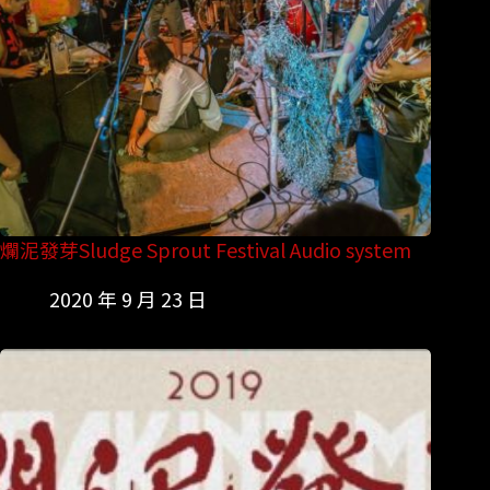
爛泥發芽Sludge Sprout Festival Audio system
2020 年 9 月 23 日