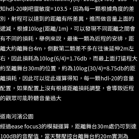
知hdl-20喇吧靈敏度=103.5，因為每一顆根據角度的差
別，射程可以達到的距離有所差異，進而做音量上面的
遞減，根據10log(距離/1m)，可以發現不同距離之間會
有不同的損耗，舉例來說，最後一顆為近程的安排，距
離大約離舞台4m，倒數第二顆差不多在往後延伸2m左
右，因此損耗為10log(6/4)=1.76db，而最上面打遠程大
約至離舞台30m的位置，約為10log(30/4)=8.75db的距
離損耗，因此可以從此運算得知，每一顆hdl-20的音量
配置，如果配置上沒有根據距離損耗調整，會導致近程
的觀眾可能聆聽音量過大
道南河濱公園
經過ease focus3的模擬運算，距離舞台30m處仍可到達
100dB的音壓值，當天聲壓控台離舞台約20m實測為